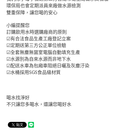
環保局也會定期派員來廠做水源檢測
雙重保障，讓您喝的安心
小編提醒您
訂購飲用水時選購廠商的原則
有合法食品生產工廠登記立案
☑
定期送第三方公正單位檢驗
☑
全套無塵無菌室電腦自動填充生產
☑
水源別為自來水源而非地下水
☑
配送水車為包廂車阻絕日曬及灰塵汙染
☑
水桶採用SGS食品級材質
☑
喝水找淨好
不只讓您多喝水，還讓您喝好水