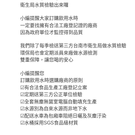
衛生局水質檢驗出來囉
小編提醒大家訂購飲用水時
一定要找擁有合法工廠登記證的廠商
因為政府單位才監控得到品質
我們除了每季檢送第三方台南市衛生局做水質檢驗
環保局也會定期派員來廠做水源檢測
雙重保障，讓您喝的安心
小編提醒您
訂購飲用水時選購廠商的原則
☑
有合法食品生產工廠登記立案
☑
定期送第三方公正單位檢驗
☑
全套無塵無菌室電腦自動填充生產
☑
水源別為自來水源而非地下水
☑
配送水車為包廂車阻絕日曬及灰塵汙染
☑
水桶採用SGS食品級材質