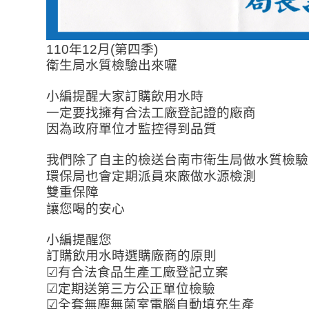
110
年
12
月
(
第四季
)
衛生局水質檢驗出來囉
小編提醒大家訂購飲用水時
一定要找擁有合法工廠登記證的廠商
因為政府單位才監控得到品質
我們除了自主的檢送台南市衛生局做水質檢驗
環保局也會定期派員來廠做水源檢測
雙重保障
讓您喝的安心
小編提醒您
訂購飲用水時選購廠商的原則
☑
有合法食品生產工廠登記立案
☑
定期送第三方公正單位檢驗
☑
全套
無塵無菌室電腦自動填充生產