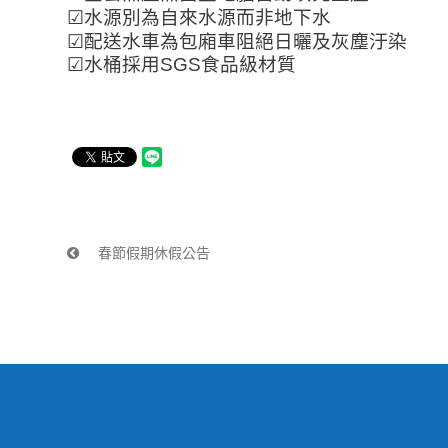
☑
水源別為自來水源而非地下水
☑
配送水車為包廂車阻絕日曬及灰塵汙染
☑
水桶採用
SGS
食品級材質
春節假期休假公告