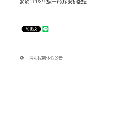
將於
111/2/7(
週一
)
依序安排配送
清明假期休假公告