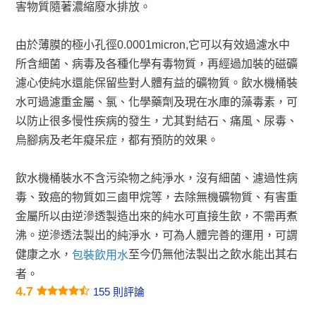
害物質隨著濃縮廢水排放。
由於薄膜的極小孔徑0.0001micron,它可以有效過濾水中
所含細菌、病毒及各種化學有毒物質，再經過加裝的磁礦
濾心使純水還能保留些對人體有益的礦物質。飲水機桶裝
水可過濾重金屬、氯、化學藥劑及現在水庫的藻毒素，可
以防止很多慢性疾病的發生，尤其對結石、痛風、尿毒、
烏腳病及老年癡呆症，都有預防的效果。
飲水機桶裝水不含污染物之純淨水，沒有細菌、濾過性病
毒、致癌的物質如三鹵甲烷等，去除無機礦物質、有害重
金屬所以由逆滲透製造出來的純水可直接生飲，不需再煮
沸。逆滲透法製出的純淨水，可為人體完善的運用，可謂
健康之水，
至今仍無他法製出之飲水能出其右
包裝飲用水
者。
4.7
155 則評論